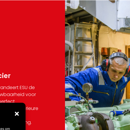
cier
randeert ESU de
wbaarheid voor
perfect
en de superieure
eid van de
uciaal belang.
ies om