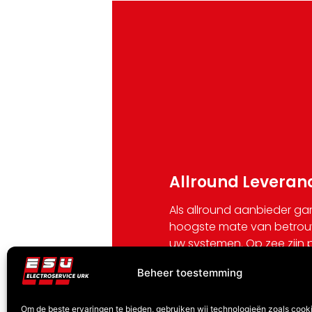
Allround Leveran
Als allround aanbieder ga
hoogste mate van betrou
uw systemen. Op zee zijn 
functionerende systemen 
Beheer toestemming
kwaliteit en betrouwbaarh
energievoorziening van cr
Om de beste ervaringen te bieden, gebruiken wij technologieën zoals cook