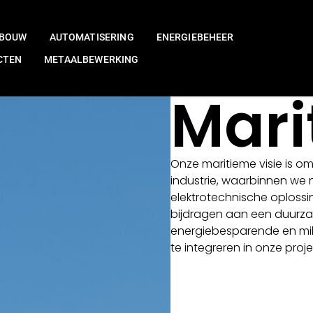
NBOUW
AUTOMATISERING
ENERGIEBEHEER
CTEN
METAALBEWERKING
Mari
Onze maritieme visie is om
industrie, waarbinnen we 
elektrotechnische oploss
bijdragen aan een duurz
energiebesparende en mili
te integreren in onze proj